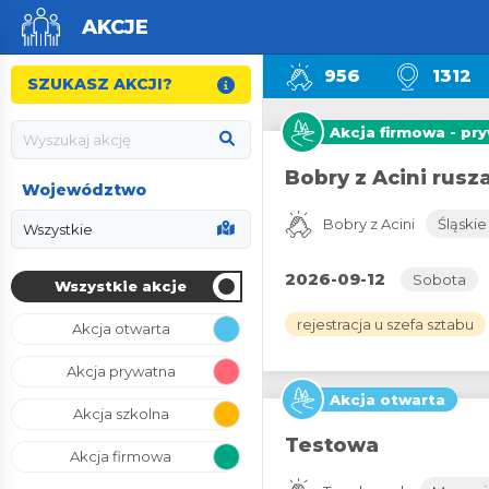
AKCJE
956
1312
SZUKASZ AKCJI?
Akcja firmowa - pr
Bobry z Acini rusza
Województwo
Bobry z Acini
Śląskie
2026-09-12
Sobota
Wszystkie akcje
rejestracja u szefa sztabu
Akcja otwarta
Akcja prywatna
Akcja otwarta
Akcja szkolna
Testowa
Akcja firmowa