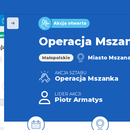
42266
807
t
Akcja otwarta
ywatna
Operacja Msza
ją do akcji!
Miasto Mszana
Małopolskie
Popów
AKCJA SZTABU
Operacja Mszanka
10/25
LIDER AKCJI
Piotr Armatys
33
2