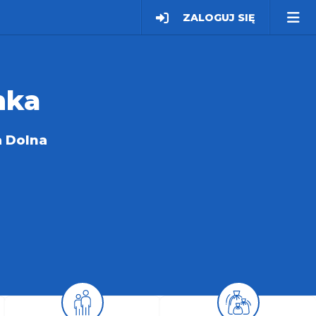
ZALOGUJ SIĘ
nka
 Dolna
29
17
22
82
51