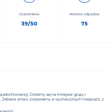
34
9
46
86
Uczestników
Worków odpadów
119
1
39/50
75
59
34
61
84
56
45
58
35
61
4
Spadochroniarzy). Dzielimy się na mniejsze grupy i
by. Zebrane śmieci zostawiamy w wyznaczonych miejscach, z
ękujemy!