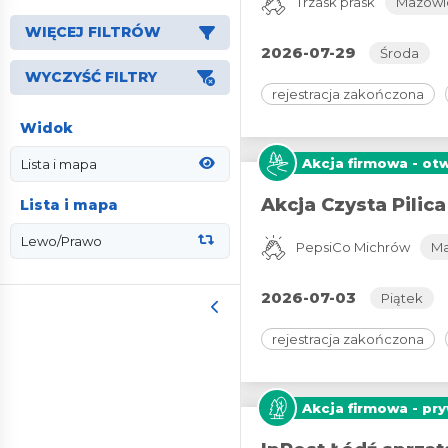
Trzask prask
Mazowi
WIĘCEJ FILTRÓW
2026-07-29
Środa
WYCZYŚĆ FILTRY
rejestracja zakończona
Widok
Akcja firmowa - ot
Akcja Czysta Pilica
Lista i mapa
PepsiCo Michrów
Ma
2026-07-03
Piątek
rejestracja zakończona
Akcja firmowa - pr