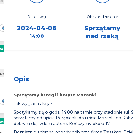
eckie
Wawer
58
5
Data akcji
Obszar działania
9
2024-04-06
Sprzątamy
0/90
42
nad rzeką
14:00
warta
38
29
7
zowieckie
Promna
Opis
Sprzątamy brzegi i koryto Mszanki.
19/25
Jak wygląda akcja?
Spotykamy się o godz. 14:00 na tamie przy stadionie (ul. 
sprzątamy od ujścia Porębianki do ujścia Mszanki do Ra
ywatna
dobrym dojazdem autem. Kończymy około 17.
Bezpłatnie zebrane odpady odbierze firma Traszkan. Dzi